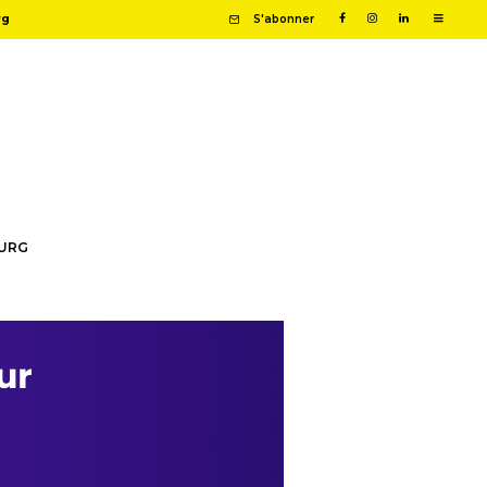
rg
S'abonner
OURG