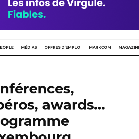
EOPLE
MÉDIAS
OFFRES D’EMPLOI
MARKCOM
MAGAZIN
nférences,
apéros, awards…
programme
uxembourg