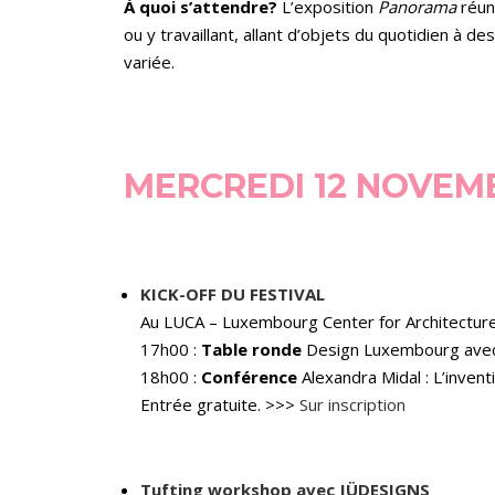
À quoi s’attendre?
L’exposition
Panorama
réun
ou y travaillant, allant d’objets du quotidien à 
variée.
MERCREDI 12 NOVEM
KICK-OFF DU FESTIVAL
Au LUCA – Luxembourg Center for Architectur
17h00 :
Table ronde
Design Luxembourg avec 
18h00 :
Conférence
Alexandra Midal : L’invent
Entrée gratuite. >>>
Sur inscription
Tufting workshop avec JÜDESIGNS