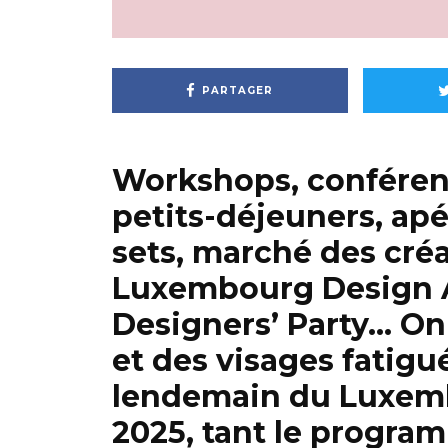
PARTAGER
Workshops, conférenc
petits-déjeuners, apé
sets, marché des cré
Luxembourg Design 
Designers’ Party… On
et des visages fatigu
lendemain du Luxemb
2025, tant le progra