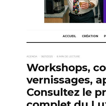
ACCUEIL
CRÉATION
P
AGENDA
·
06/11/2025
·
8 MIN DE LECTURE
Workshops, co
vernissages, 
Consultez le 
complet du L