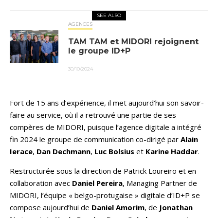
SEE ALSO
AGENCES
TAM TAM et MIDORI rejoignent
le groupe ID+P
30/10/2024
Fort de 15 ans d’expérience, il met aujourd’hui son savoir-
faire au service, où il a retrouvé une partie de ses
compères de MIDORI, puisque l’agence digitale a intégré
fin 2024 le groupe de communication co-dirigé par
Alain
Ierace
,
Dan Dechmann
,
Luc Bolsius
et
Karine Haddar
.
Restructurée sous la direction de Patrick Loureiro et en
collaboration avec
Daniel Pereira
, Managing Partner de
MIDORI, l’équipe « belgo-protugaise » digitale d’ID+P se
compose aujourd’hui de
Daniel Amorim
, de
Jonathan