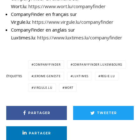
Wort.lu:
https://www.wort.lu/companyfinder
CompanyFinder en français sur
Virgule.lu:
https://www.virgule.lu/companyfinder
CompanyFinder en anglais sur
Luxtimes.lu:
https://www.luxtimes.lu/companyfinder
COMPANYFINDER
COMPANYFINDER LUXEMBOURG
ÉTIQUETTES
JEROME GENESTE
LUXTIMES
REGIE.LU
VIRGULE.LU
WORT
PARTAGER
TWEETER
PARTAGER