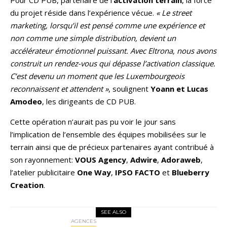
Pour CD PUB, partenaire de l’
activation terrain
, la force
du projet réside dans l’expérience vécue.
« Le street
marketing, lorsqu’il est pensé comme une expérience et
non comme une simple distribution, devient un
accélérateur émotionnel puissant. Avec Eltrona, nous avons
construit un rendez-vous qui dépasse l’activation classique.
C’est devenu un moment que les Luxembourgeois
reconnaissent et attendent »
, soulignent
Yoann et Lucas
Amodeo
, les dirigeants de CD PUB.
Cette opération n’aurait pas pu voir le jour sans
l’implication de l’ensemble des équipes mobilisées sur le
terrain ainsi que de précieux partenaires ayant contribué à
son rayonnement:
VOUS Agency
,
Adwire
,
Adoraweb
,
l’atelier publicitaire
One Way
,
IPSO FACTO
et
Blueberry
Creation
.
SEE ALSO
AGENCES