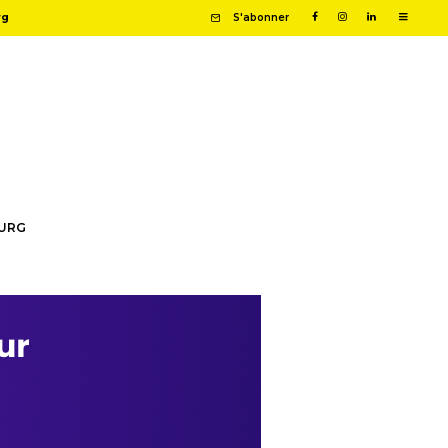
rg
S'abonner
OURG