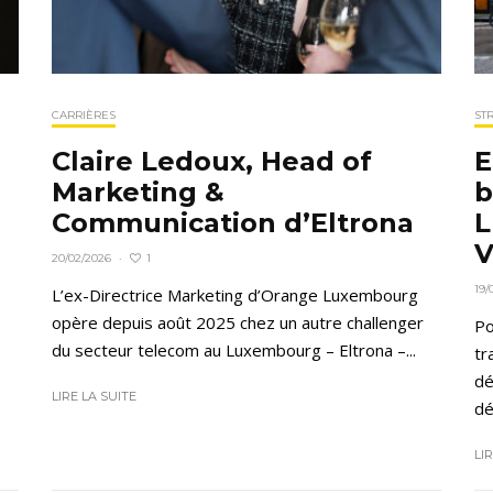
CARRIÈRES
ST
Claire Ledoux, Head of
E
Marketing &
b
Communication d’Eltrona
L
V
1
20/02/2026
·
19/
L’ex-Directrice Marketing d’Orange Luxembourg
opère depuis août 2025 chez un autre challenger
Po
du secteur telecom au Luxembourg – Eltrona –...
tr
dé
LIRE LA SUITE
dé
LI