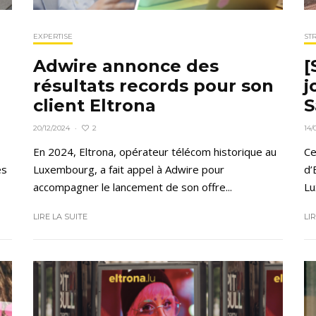
EXPERTISE
ST
Adwire annonce des
[
résultats records pour son
j
client Eltrona
S
2
20/12/2024
·
14/
En 2024, Eltrona, opérateur télécom historique au
Ce
es
Luxembourg, a fait appel à Adwire pour
d’
accompagner le lancement de son offre...
Lu
LIRE LA SUITE
LI