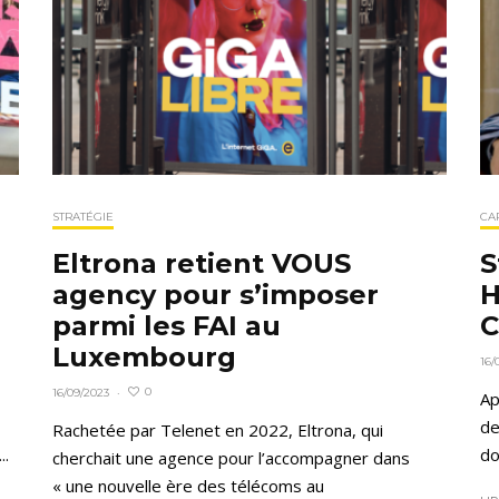
STRATÉGIE
CA
Eltrona retient VOUS
S
agency pour s’imposer
H
parmi les FAI au
C
Luxembourg
16/
0
16/09/2023
·
Ap
de
Rachetée par Telenet en 2022, Eltrona, qui
..
do
cherchait une agence pour l’accompagner dans
« une nouvelle ère des télécoms au