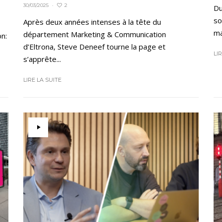
2
30/03/2025
·
Du
so
Après deux années intenses à la tête du
ma
département Marketing & Communication
on:
d’Eltrona, Steve Deneef tourne la page et
LI
s’apprête...
LIRE LA SUITE