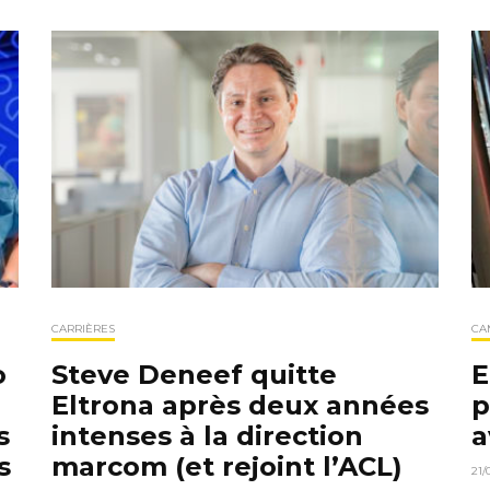
CARRIÈRES
CA
o
Steve Deneef quitte
E
Eltrona après deux années
p
s
intenses à la direction
a
s
marcom (et rejoint l’ACL)
21/