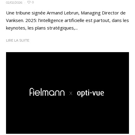
0
02/02/2026
·
Une tribune signée Armand Lebrun, Managing Director de
Vanksen. 2025: l’intelligence artificielle est partout, dans les
keynotes, les plans stratégiques,...
LIRE LA SUITE