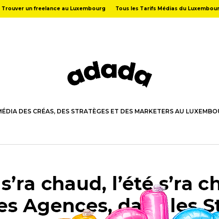
Trouver un freelance au Luxembourg
Tous les Tarifs Médias du Luxembou
MÉDIA DES CRÉAS, DES STRATÈGES ET DES MARKETERS AU LUXEMB