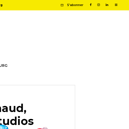
rg
S'abonner
OURG