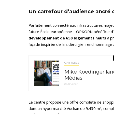
Un carrefour d’audience ancré d
Parfaitement connecté aux infrastructures majeur
future École européenne – OPKORN bénéficie d’
développement de 650 logements neufs
à pr
façade inspirée de la sidérurgie, rend hommage à l
CARRIÈRES
Mike Koedinger lanc
Médias
04/06/2026
Le centre propose une offre complète de shoppi
dont un hypermarché Auchan de 9.430 m², complé