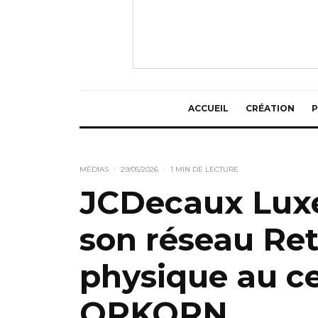
ACCUEIL
CRÉATION
P
MÉDIAS
·
29/05/2026
·
1 MIN DE LECTURE
JCDecaux Lux
son réseau Ret
physique au c
OPKORN