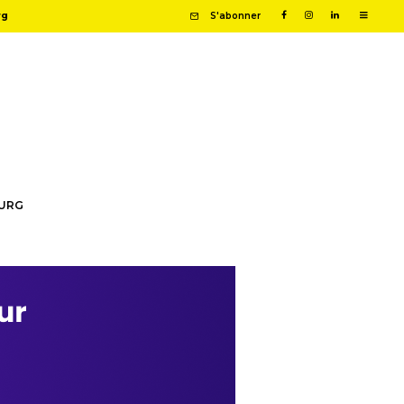
rg
S'abonner
OURG