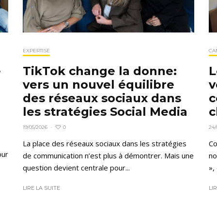
EXPERTISE
CA
e
TikTok change la donne:
L
vers un nouvel équilibre
v
des réseaux sociaux dans
c
les stratégies Social Media
c
0
19/05/2026
·
24/
La place des réseaux sociaux dans les stratégies
C
our
de communication n’est plus à démontrer. Mais une
no
question devient centrale pour...
»,
LIRE LA SUITE
LI