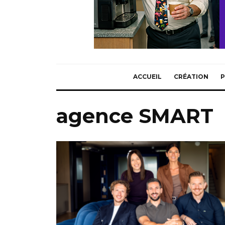
ACCUEIL
CRÉATION
P
agence SMART