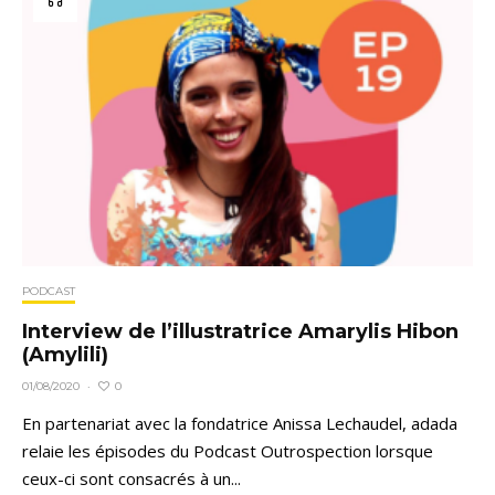
PODCAST
Interview de l’illustratrice Amarylis Hibon
(Amylili)
0
01/08/2020
·
En partenariat avec la fondatrice Anissa Lechaudel, adada
relaie les épisodes du Podcast Outrospection lorsque
ceux-ci sont consacrés à un...