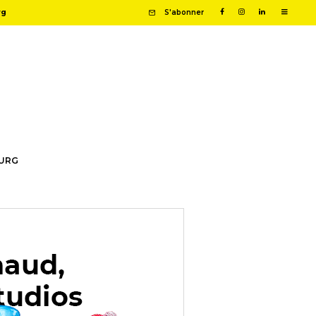
rg
S'abonner
OURG