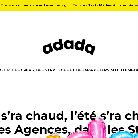
Trouver un freelance au Luxembourg
Tous les Tarifs Médias du Luxembou
MÉDIA DES CRÉAS, DES STRATÈGES ET DES MARKETERS AU LUXEMB