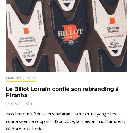
BRANDING / LOGOS
Le Billot Lorrain confie son rebranding à
Piranha
1
17/07/2022
·
Nos lecteurs frontaliers habitant Metz et Hayange les
connaissent à coup sûr: D’un côté, la maison Eric Humbert,
célèbre boucherie...