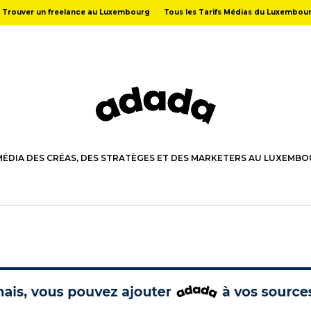
Trouver un freelance au Luxembourg
Tous les Tarifs Médias du Luxembou
MÉDIA DES CRÉAS, DES STRATÈGES ET DES MARKETERS AU LUXEMB