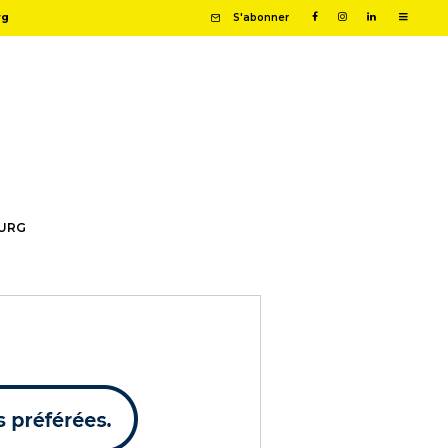
rg
S'abonner
OURG