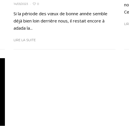
no
0
14/03/2023
·
Ce
Si la période des vœux de bonne année semble
déjà bien loin derrière nous, il restait encore à
LI
adada la...
LIRE LA SUITE