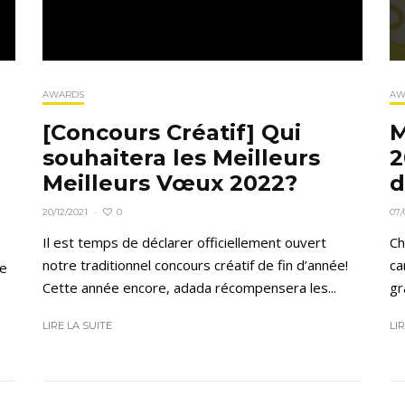
AWARDS
AW
[Concours Créatif] Qui
M
souhaitera les Meilleurs
2
Meilleurs Vœux 2022?
d
0
20/12/2021
·
07/
Il est temps de déclarer officiellement ouvert
Ch
notre traditionnel concours créatif de fin d’année!
ca
de
Cette année encore, adada récompensera les...
gr
LIRE LA SUITE
LI