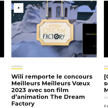
AW
AWARDS
[
Wili remporte le concours
s
Meilleurs Meilleurs Vœux
M
2023 avec son film
d’animation The Dream
15/
Factory
Il