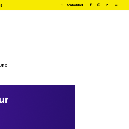
rg
S'abonner
OURG