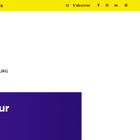
rg
S'abonner
OURG