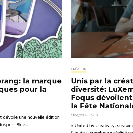
CRÉATION
orang: la marque
Unis par la créat
iques pour la
diversité: LuXem
Foqus dévoilent
la Fête Nationa
0
21/06/2024
·
t dévoile une nouvelle édition
osport Blue...
« United by creativity, sustai
film de LuXembourg réalisé par 