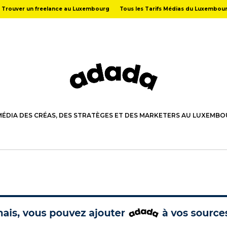
Trouver un freelance au Luxembourg
Tous les Tarifs Médias du Luxembou
MÉDIA DES CRÉAS, DES STRATÈGES ET DES MARKETERS AU LUXEMB