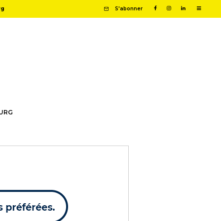
rg
S'abonner
OURG