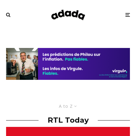
A to Z
RTL Today