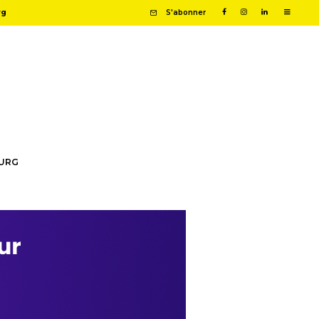
rg
S'abonner
OURG