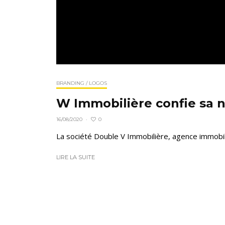
BRANDING / LOGOS
W Immobilière confie sa n
0
16/08/2020
·
La société Double V Immobilière, agence immobiliè
LIRE LA SUITE