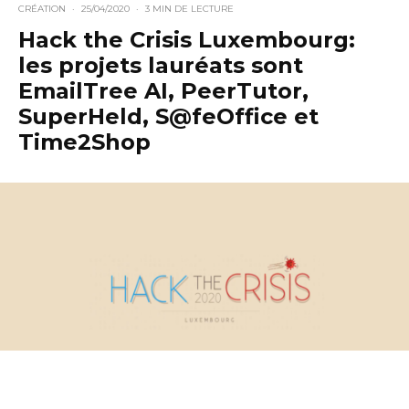
CRÉATION
·
25/04/2020
·
3 MIN DE LECTURE
Hack the Crisis Luxembourg:
les projets lauréats sont
EmailTree AI, PeerTutor,
SuperHeld, S@feOffice et
Time2Shop