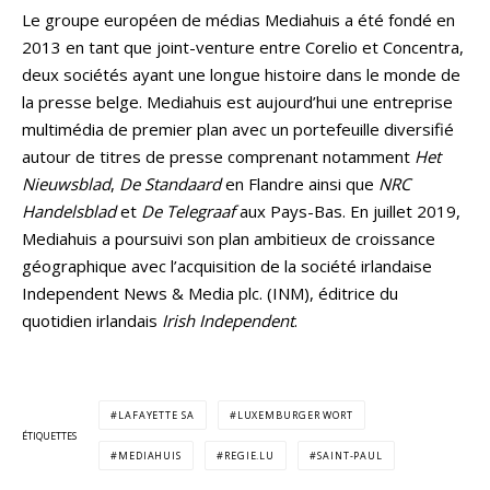
Le groupe européen de médias Mediahuis a été fondé en
2013 en tant que joint-venture entre Corelio et Concentra,
deux sociétés ayant une longue histoire dans le monde de
la presse belge. Mediahuis est aujourd’hui une entreprise
multimédia de premier plan avec un portefeuille diversifié
autour de titres de presse comprenant notamment
Het
Nieuwsblad
,
De Standaard
en Flandre ainsi que
NRC
Handelsblad
et
De Telegraaf
aux Pays-Bas. En juillet 2019,
Mediahuis a poursuivi son plan ambitieux de croissance
géographique avec l’acquisition de la société irlandaise
Independent News & Media plc. (INM), éditrice du
quotidien irlandais
Irish Independent
.
LAFAYETTE SA
LUXEMBURGER WORT
ÉTIQUETTES
MEDIAHUIS
REGIE.LU
SAINT-PAUL