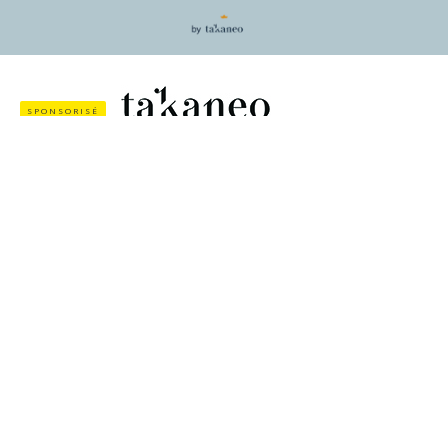
SPONSORISÉ
«Il faut que tout change pour que tout reste la
même chose» faisait dire Visconti à Alain Delon
dans Le Guépard. Effectivement, devant le
chantier énorme que représente un rebranding
pour une entreprise, on peut être tenté de baisser
les bras, dire «à quoi bon!» ou repousser le
changement aux calendes… Finalement, puisque
mes clients se sont habitués à mon logo, à mon
design, pourquoi en changer? Voire…
Habits neufs et questions existentielles
Cela commence souvent comme un petit picotement
désagréable : on commence à ne plus supporter son logo.