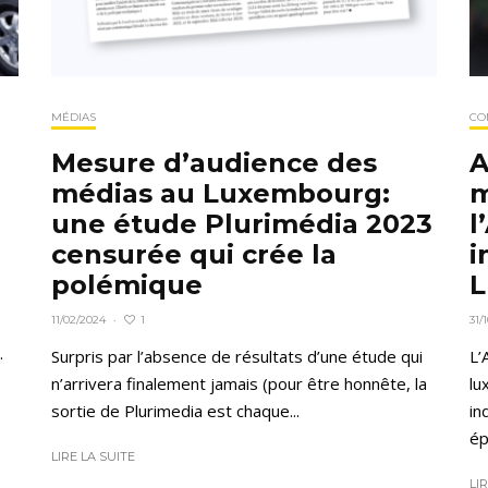
MÉDIAS
CO
Mesure d’audience des
A
médias au Luxembourg:
m
une étude Plurimédia 2023
l
censurée qui crée la
i
polémique
L
1
11/02/2024
·
31/
.
Surpris par l’absence de résultats d’une étude qui
L’
n’arrivera finalement jamais (pour être honnête, la
lu
sortie de Plurimedia est chaque...
in
ép
LIRE LA SUITE
LI