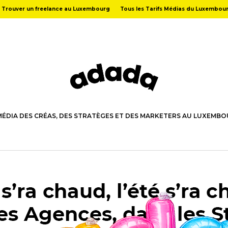
Trouver un freelance au Luxembourg
Tous les Tarifs Médias du Luxembou
MÉDIA DES CRÉAS, DES STRATÈGES ET DES MARKETERS AU LUXEMB