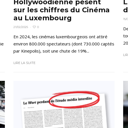
Hollywoodienne pèsent
L
sur les chiffres du Cinéma
d
au Luxembourg
15/
0
21/02/2025
·
De
to
En 2024, les cinémas luxembourgeois ont attiré
20
ie
environ 800.000 spectateurs (dont 730.000 captés
par Kinepolis), soit une chute de 19%...
LI
LIRE LA SUITE