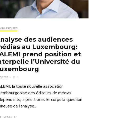
MMUNIQUÉS
nalyse des audiences
édias au Luxembourg:
’ALEMI prend position et
nterpelle l’Université du
uxembourg
1
10/2023
·
ALEMI, la toute nouvelle association
xembourgeoise des éditeurs de médias
dépendants, a pris à bras-le-corps la question
ineuse de l’analyse...
RE LA SUITE