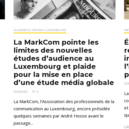
AUDIENCES MÉDIAS LUXEMBOURG
MÉ
La MarkCom pointe les
É
limites des nouvelles
r
études d’audience au
i
Luxembourg et plaide
l
pour la mise en place
p
d’une étude média globale
13/
0
31/10/2025
·
La
co
La MarkCom, l’Association des professionnels de la
et
communication au Luxembourg, encore présidée
qu
quelques semaines par André Hesse avant le
passage...
LI