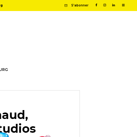
rg
S'abonner
OURG