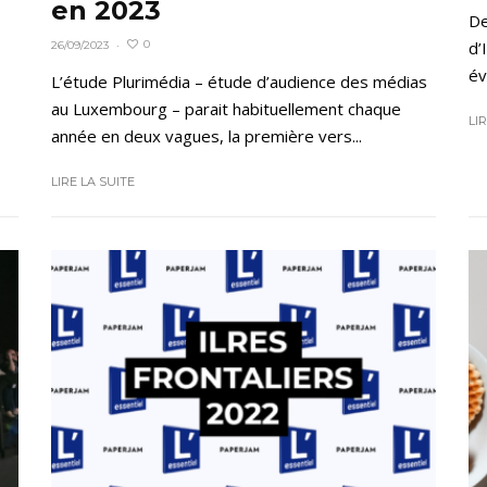
en 2023
De
d’
0
26/09/2023
·
év
L’étude Plurimédia – étude d’audience des médias
au Luxembourg – parait habituellement chaque
LI
année en deux vagues, la première vers...
LIRE LA SUITE