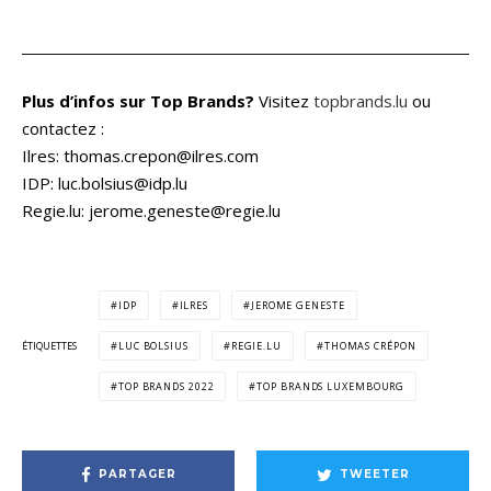
Plus d’infos sur Top Brands?
Visitez
topbrands.lu
ou
contactez :
Ilres: thomas.crepon@ilres.com
IDP: luc.bolsius@idp.lu
Regie.lu: jerome.geneste@regie.lu
IDP
ILRES
JEROME GENESTE
ÉTIQUETTES
LUC BOLSIUS
REGIE.LU
THOMAS CRÉPON
TOP BRANDS 2022
TOP BRANDS LUXEMBOURG
PARTAGER
TWEETER