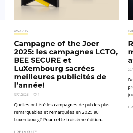
AWARDS
CA
Campagne of the Joer
R
2025: les campagnes LCTO,
m
BEE SECURE et
a
LuXembourg sacrées
22/
meilleures publicités de
De
l’année!
pr
jo
1
13/01/2026
·
Quelles ont été les campagnes de pub les plus
LI
remarquables et remarquées en 2025 au
Luxembourg? Pour cette troisième édition...
LIRE LA SUITE