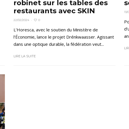
robinet sur les tables des
s
restaurants avec SKIN
13/
0
22/02/2024
·
Po
d’
L’Horesca, avec le soutien du Ministère de
an
l’Économie, lance le projet Drénkwaasser. Agissant
dans une optique durable, la fédération veut...
LI
LIRE LA SUITE