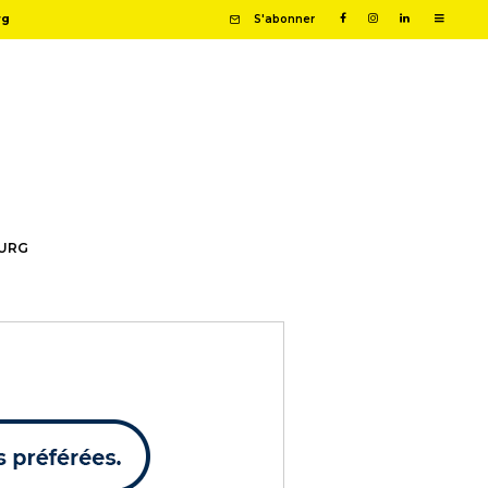
rg
S'abonner
OURG