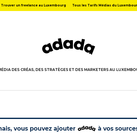
Trouver un freelance au Luxembourg
Tous les Tarifs Médias du Luxembou
MÉDIA DES CRÉAS, DES STRATÈGES ET DES MARKETERS AU LUXEMB