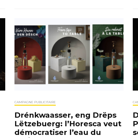
CAMPAGNE PUBLICITAIRE
CA
Drénkwaasser, eng Drëps
D
Lëtzebuerg: l’Horesca veut
P
démocratiser l’eau du
s