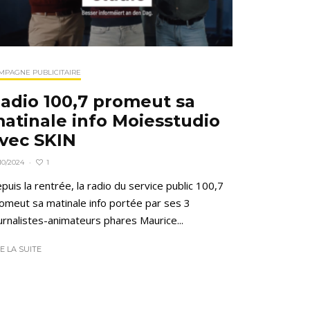
MPAGNE PUBLICITAIRE
adio 100,7 promeut sa
atinale info Moiesstudio
vec SKIN
1
10/2024
·
puis la rentrée, la radio du service public 100,7
omeut sa matinale info portée par ses 3
urnalistes-animateurs phares Maurice...
RE LA SUITE