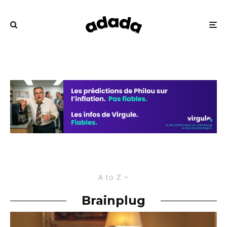
A to Z
Brainplug