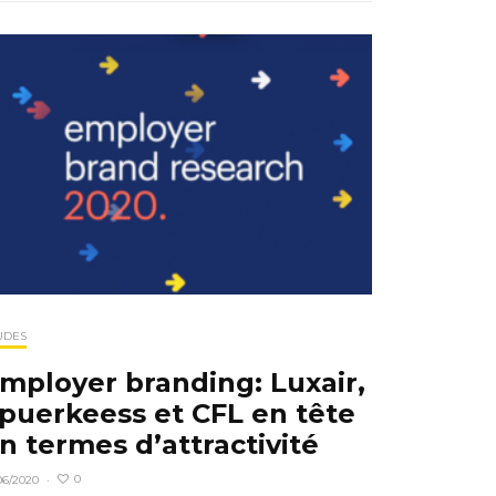
UDES
mployer branding: Luxair,
puerkeess et CFL en tête
n termes d’attractivité
0
06/2020
·