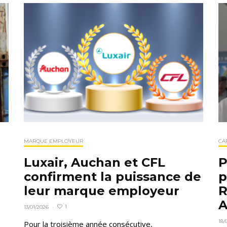
MARQUE EMPLOYEUR
CA
Luxair, Auchan et CFL
P
confirment la puissance de
p
leur marque employeur
R
A
1
13/01/2026
·
18/
Pour la troisième année consécutive,