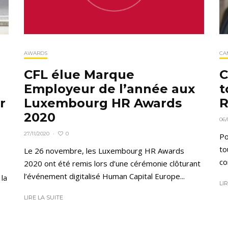
AWARDS
CA
CFL élue Marque
C
Employeur de l’année aux
t
r
Luxembourg HR Awards
R
2020
06/
0
27/11/2020
·
Po
to
Le 26 novembre, les Luxembourg HR Awards
co
2020 ont été remis lors d’une cérémonie clôturant
l’événement digitalisé Human Capital Europe...
la
LI
LIRE LA SUITE