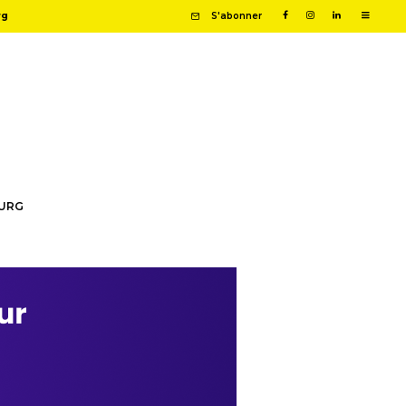
rg
S'abonner
OURG