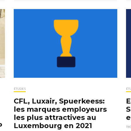
ÉTUDES
ÉT
CFL, Luxair, Spuerkeess:
E
les marques employeurs
S
les plus attractives au
e
P
Luxembourg en 2021
19/