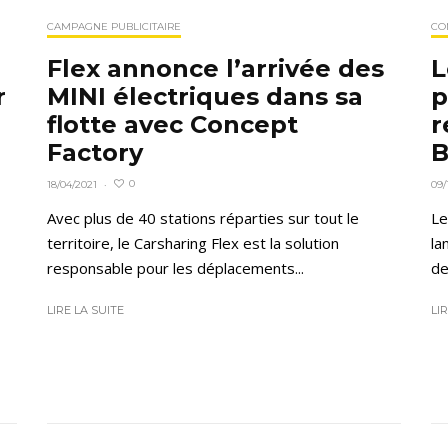
CAMPAGNE PUBLICITAIRE
CO
Flex annonce l’arrivée des
L
MINI électriques dans sa
p
r
flotte avec Concept
r
Factory
B
0
18/04/2021
·
09/
Avec plus de 40 stations réparties sur tout le
Le
territoire, le Carsharing Flex est la solution
la
responsable pour les déplacements...
de
LIRE LA SUITE
LI