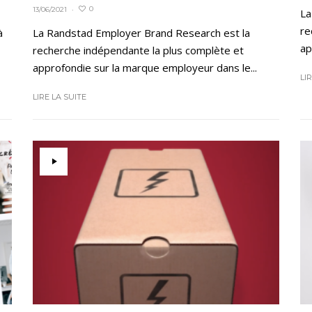
0
13/06/2021
·
La
re
à
La Randstad Employer Brand Research est la
ap
recherche indépendante la plus complète et
approfondie sur la marque employeur dans le...
LI
LIRE LA SUITE