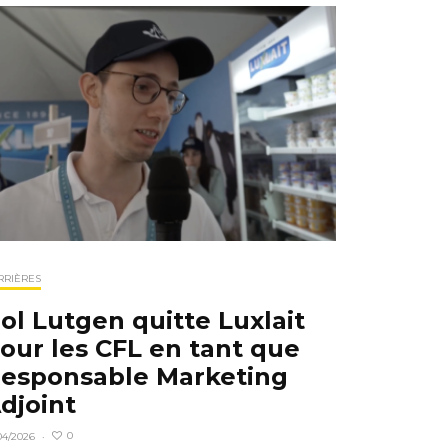
RRIÈRES
ol Lutgen quitte Luxlait
our les CFL en tant que
esponsable Marketing
djoint
0
04/2026
·