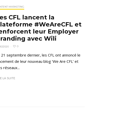
NTENT MARKETING
es CFL lancent la
lateforme #WeAreCFL et
enforcent leur Employer
randing avec Wili
0
10/2020
·
 21 septembre dernier, les CFL ont annoncé le
ncement de leur nouveau blog ‘We Are CFL’ et
s réseaux...
RE LA SUITE