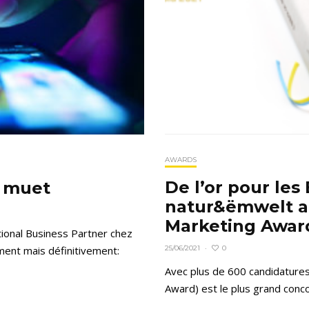
AWARDS
De l’or pour les
r muet
natur&ëmwelt a
Marketing Awar
tional Business Partner chez
ment mais définitivement:
0
25/06/2021
·
Avec plus de 600 candidature
Award) est le plus grand conc