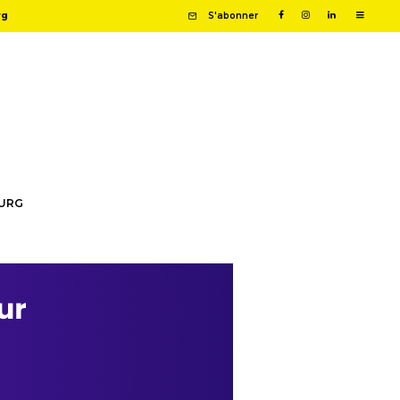
rg
S'abonner
OURG