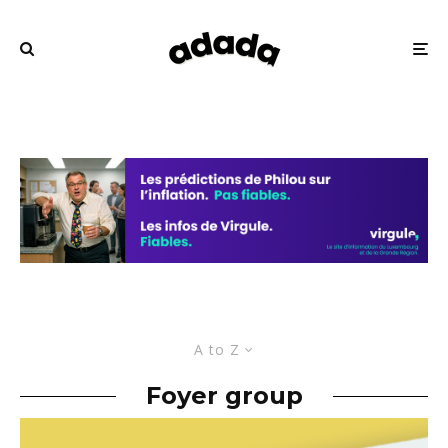
A to Z
Foyer group