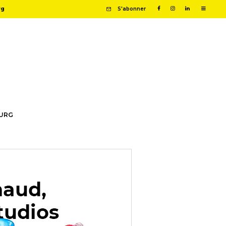
rg
S'abonner
OURG