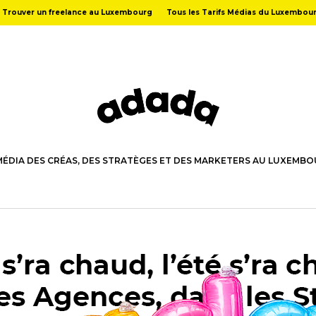
Trouver un freelance au Luxembourg
Tous les Tarifs Médias du Luxembou
MÉDIA DES CRÉAS, DES STRATÈGES ET DES MARKETERS AU LUXEMB