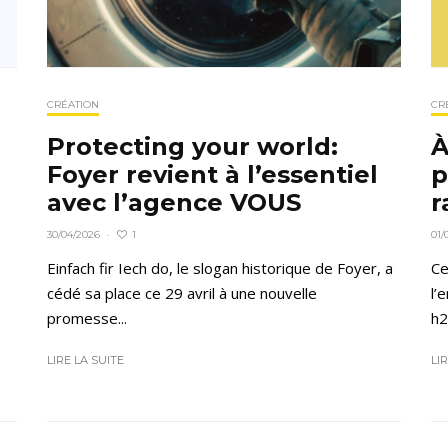
CRÉATION
CR
Protecting your world:
À
Foyer revient à l’essentiel
p
avec l’agence VOUS
r
1
30/04/2026
·
01/
Einfach fir Iech do, le slogan historique de Foyer, a
Ce
cédé sa place ce 29 avril à une nouvelle
l’
promesse...
h2
LIRE LA SUITE
LI