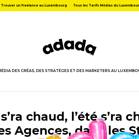
Trouver un freelance au Luxembourg
Tous les Tarifs Médias du Luxembou
MÉDIA DES CRÉAS, DES STRATÈGES ET DES MARKETERS AU LUXEMB