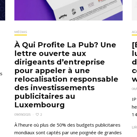
AG
MÉDIAS
[
À Qui Profite La Pub? Une
l
lettre ouverte aux
d
dirigeants d’entreprise
c
pour appeler à une
us
w
relocalisation responsable
des investissements
08/
publicitaires au
IP
Luxembourg
he
14
2
09/09/2025
·
À l’heure où plus de 50% des budgets publicitaires
LI
mondiaux sont captés par une poignée de grandes