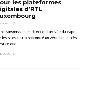
our les plateformes
igitales d’RTL
uxembourg
1
10/2024
·
 retransmission en direct de l’arrivée du Pape
r les sites RTL a rencontré un véritable succès.
est ce que...
RE LA SUITE