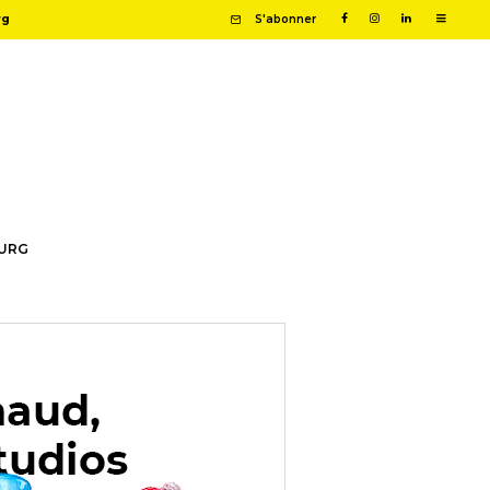
rg
S'abonner
OURG