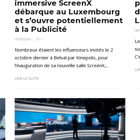
immersive ScreenX
p
débarque au Luxembourg
d
et s’ouvre potentiellement
L
à la Publicité
08/
1
07/10/2024
·
La
su
Nombreux étaient les influenceurs invités le 2
C’
octobre dernier à Belval par Kinepolis, pour
l’inauguration de sa nouvelle salle ScreenX,...
LI
LIRE LA SUITE