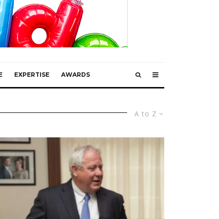
E
EXPERTISE
AWARDS
A to Z