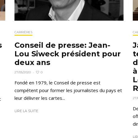
CARRIÈRES
CA
Conseil de presse: Jean-
J
s
Lou Siweck président pour
t
deux ans
d
à
0
27/05/2020
·
L
Fondé en 1979, le Conseil de presse est
R
compétent pour former les journalistes du pays et
leur délivrer les cartes...
t
27/
De
LIRE LA SUITE
of
di
LI