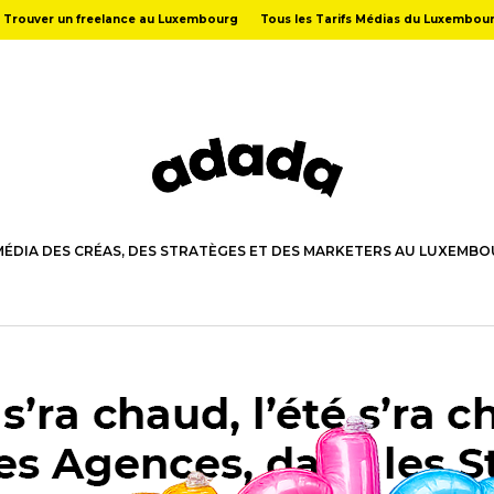
Trouver un freelance au Luxembourg
Tous les Tarifs Médias du Luxembou
MÉDIA DES CRÉAS, DES STRATÈGES ET DES MARKETERS AU LUXEMB