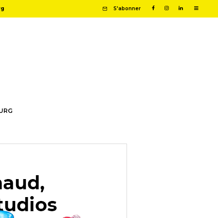
rg
S'abonner
OURG