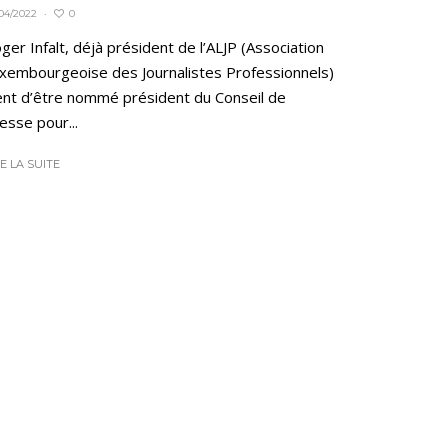
0
04/2022
·
ger Infalt, déjà président de l’ALJP (Association
xembourgeoise des Journalistes Professionnels)
ent d’être nommé président du Conseil de
esse pour...
RE LA SUITE