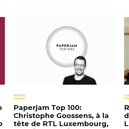
MÉDIAS
CA
o
Paperjam Top 100:
R
Christophe Goossens, à la
d
o
tête de RTL Luxembourg,
L