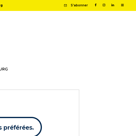
rg
S'abonner
OURG