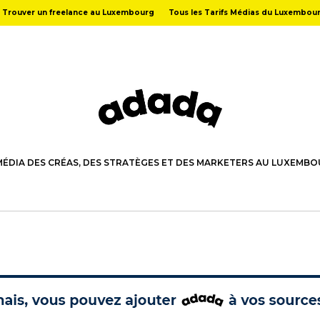
Trouver un freelance au Luxembourg
Tous les Tarifs Médias du Luxembou
MÉDIA DES CRÉAS, DES STRATÈGES ET DES MARKETERS AU LUXEMB