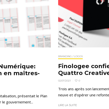
BRANDING / LOGOS
Finologee confi
 Numérique:
Quattro Creativ
n en maîtres-
0
02/07/2021
·
Trois ans après son lancement
neuve et d’opérer une refonte
alisation, présentait le Plan
r le gouvernement...
LIRE LA SUITE