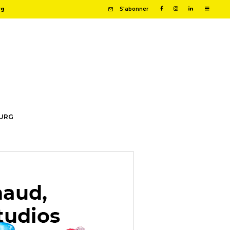
rg
S'abonner
OURG