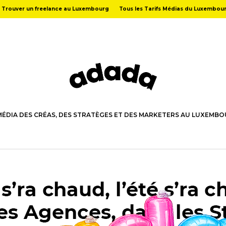
Trouver un freelance au Luxembourg
Tous les Tarifs Médias du Luxembou
MÉDIA DES CRÉAS, DES STRATÈGES ET DES MARKETERS AU LUXEMB