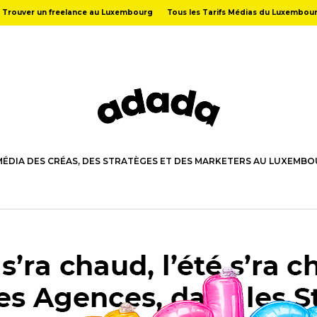
Trouver un freelance au Luxembourg
Tous les Tarifs Médias du Luxembou
MÉDIA DES CRÉAS, DES STRATÈGES ET DES MARKETERS AU LUXEMB