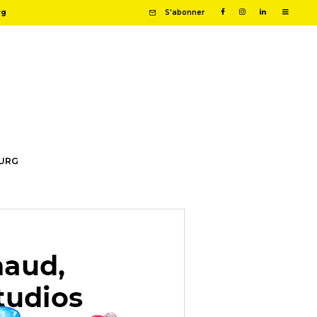
rg
S'abonner
OURG