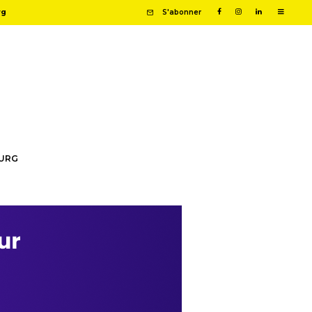
rg
S'abonner
OURG