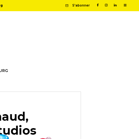
rg
S'abonner
OURG