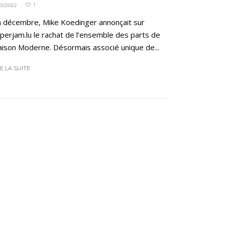
1
01/2022
·
n décembre, Mike Koedinger annonçait sur
perjam.lu le rachat de l’ensemble des parts de
ison Moderne. Désormais associé unique de...
RE LA SUITE