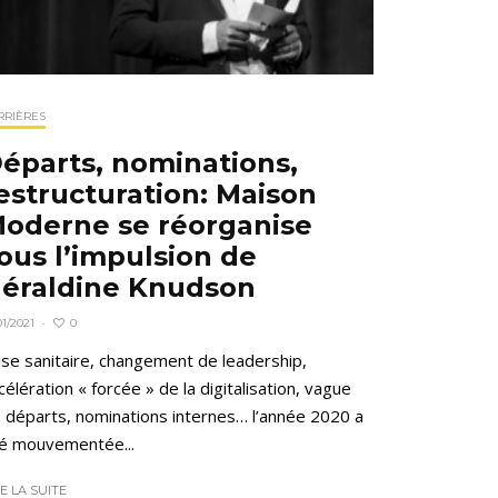
RRIÈRES
éparts, nominations,
estructuration: Maison
oderne se réorganise
ous l’impulsion de
éraldine Knudson
0
01/2021
·
ise sanitaire, changement de leadership,
célération « forcée » de la digitalisation, vague
 départs, nominations internes… l’année 2020 a
é mouvementée...
RE LA SUITE