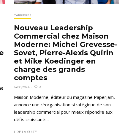
CARRIÈRES
Nouveau Leadership
Commercial chez Maison
Moderne: Michel Grevesse-
e
Sovet, Pierre-Alexis Quirin
et Mike Koedinger en
charge des grands
comptes
ne
0
14/09/2024
·
Maison Moderne, éditeur du magazine Paperjam,
annonce une réorganisation stratégique de son
leadership commercial pour mieux répondre aux
défis croissants...
LIRE LA SUITE