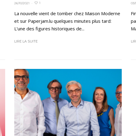
1
26/10/2021
·
03/
La nouvelle vient de tomber chez Maison Moderne
Fi
et sur Paperjam.lu quelques minutes plus tard:
pa
L’une des figures historiques de...
Ma
LIRE LA SUITE
LI