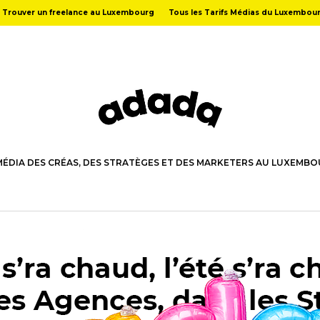
Trouver un freelance au Luxembourg
Tous les Tarifs Médias du Luxembou
MÉDIA DES CRÉAS, DES STRATÈGES ET DES MARKETERS AU LUXEMB