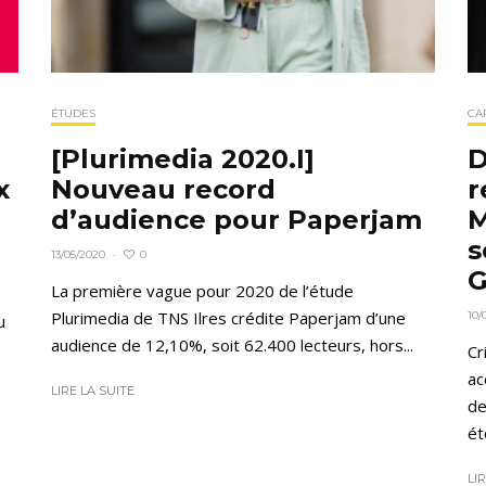
ÉTUDES
CA
[Plurimedia 2020.I]
D
x
Nouveau record
r
d’audience pour Paperjam
M
s
0
13/05/2020
·
G
La première vague pour 2020 de l’étude
Plurimedia de TNS Ilres crédite Paperjam d’une
10/
u
audience de 12,10%, soit 62.400 lecteurs, hors...
Cr
ac
LIRE LA SUITE
de
ét
LI