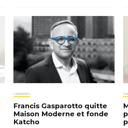
CARRIÈRES
CA
Francis Gasparotto quitte
M
Maison Moderne et fonde
p
Katcho
p