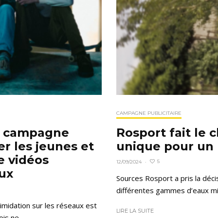
CAMPAGNE PUBLICITAIRE
ne campagne
Rosport fait le 
er les jeunes et
unique pour un
e vidéos
5
12/09/2024
·
aux
Sources Rosport a pris la déci
différentes gammes d’eaux miné
timidation sur les réseaux est
LIRE LA SUITE
is ne...