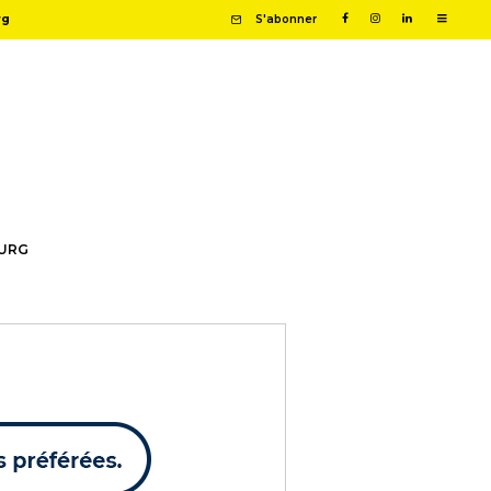
rg
S'abonner
OURG