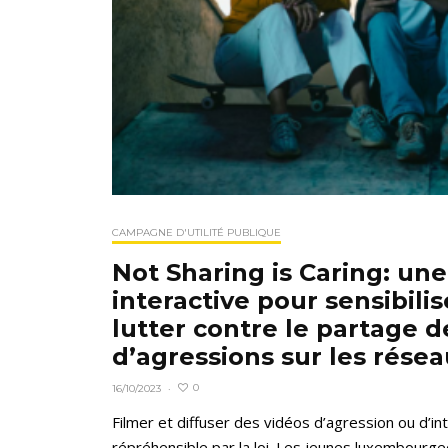
CAMPAGNE D'UTILITÉ PUBLIQUE
Not Sharing is Caring: u
interactive pour sensibilis
lutter contre le partage d
d’agressions sur les rése
0
16/10/2023
·
Filmer et diffuser des vidéos d’agression ou d’in
répréhensible par la loi. Les jeunes luxembourgeo