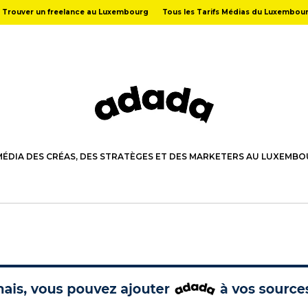
Trouver un freelance au Luxembourg
Tous les Tarifs Médias du Luxembou
MÉDIA DES CRÉAS, DES STRATÈGES ET DES MARKETERS AU LUXEMB