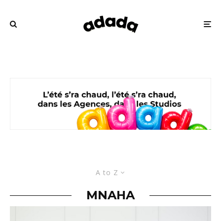
A to Z
MNAHA