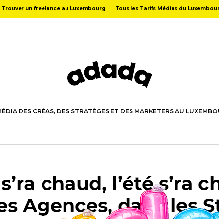
Trouver un freelance au Luxembourg
Tous les Tarifs Médias du Luxembou
MÉDIA DES CRÉAS, DES STRATÈGES ET DES MARKETERS AU LUXEMB