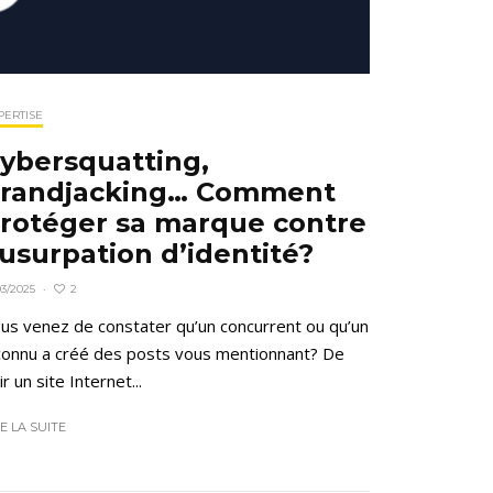
PERTISE
ybersquatting,
randjacking… Comment
rotéger sa marque contre
’usurpation d’identité?
2
03/2025
·
us venez de constater qu’un concurrent ou qu’un
connu a créé des posts vous mentionnant? De
ir un site Internet...
RE LA SUITE