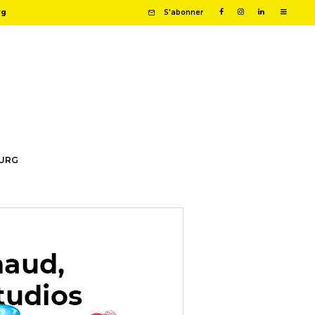
rg
S'abonner
OURG