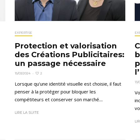
EXPERTISE
EX
Protection et valorisation
C
des Créations Publicitaires:
b
un passage nécessaire
p
l
2
15/03/2024
·
13/
Lorsque qu’une identité visuelle est choisie, il faut
penser à la protéger pour bloquer les
Vo
compétiteurs et conserver son marché....
in
vo
LIRE LA SUITE
LI