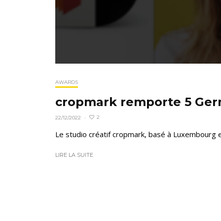
AWARDS
cropmark remporte 5 Ger
2
22/12/2022
·
Le studio créatif cropmark, basé à Luxembourg et
LIRE LA SUITE