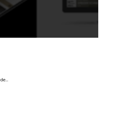
de...