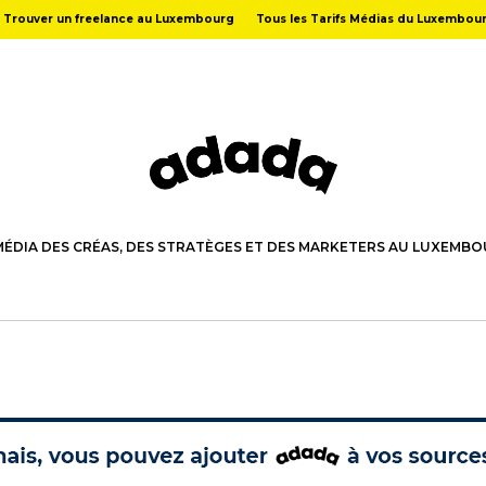
Trouver un freelance au Luxembourg
Tous les Tarifs Médias du Luxembou
MÉDIA DES CRÉAS, DES STRATÈGES ET DES MARKETERS AU LUXEMB