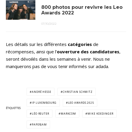
800 photos pour revivre les Leo
Awards 2022
07/10/2022
Les détails sur les différentes
catégories
de
récompenses, ainsi que l’
ouverture des candidatures
,
seront dévoilés dans les semaines à venir. Nous ne
manquerons pas de vous tenir informés sur adada.
ANDRÉ HESSE
CHRISTIAN SCHMITZ
IP LUXEMBOURG
LEO AWARDS 2025
ÉTIQUETTES
LÉO REUTER
MARKCOM
MIKE KOEDINGER
PAPERJAM