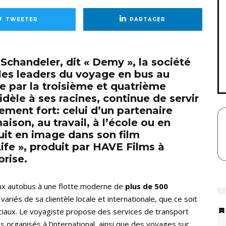
TWEETER
PARTAGER
chandeler, dit « Demy », la société
es leaders du voyage en bus au
e par la troisième et quatrième
dèle à ses racines, continue de servir
ent fort: celui d’un partenaire
aison, au travail, à l’école ou en
it en image dans son film
Life », produit par HAVE Films à
prise.
ux autobus à une flotte moderne de
plus de 500
riés de sa clientèle locale et internationale, que ce soit
ciaux. Le voyagiste propose des services de transport
s organisés à l’international, ainsi que des voyages sur