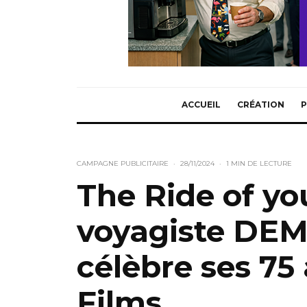
ACCUEIL
CRÉATION
P
CAMPAGNE PUBLICITAIRE
·
28/11/2024
·
1 MIN DE LECTURE
The Ride of you
voyagiste DEM
célèbre ses 75
Films