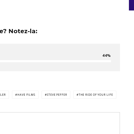
? Notez-la:
44
ELER
HAVE FILMS
STEVE PEFFER
THE RIDE OF YOUR LIFE