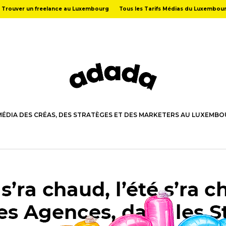
Trouver un freelance au Luxembourg
Tous les Tarifs Médias du Luxembou
MÉDIA DES CRÉAS, DES STRATÈGES ET DES MARKETERS AU LUXEMB