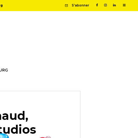
rg
S'abonner
OURG