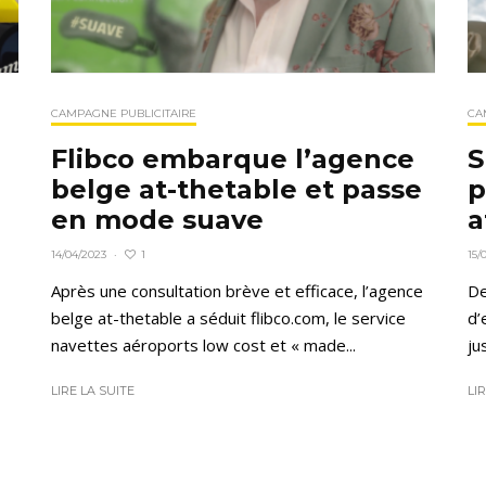
CAMPAGNE PUBLICITAIRE
CA
Flibco embarque l’agence
S
belge at-thetable et passe
p
en mode suave
a
1
14/04/2023
·
15/
Après une consultation brève et efficace, l’agence
De
belge at-thetable a séduit flibco.com, le service
d’
navettes aéroports low cost et « made...
ju
LIRE LA SUITE
LI