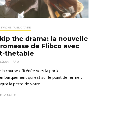
MPAGNE PUBLICITAIRE
kip the drama: la nouvelle
romesse de Flibco avec
t-thetable
0
05/2024
·
 la course effrénée vers la porte
embarquement qui est sur le point de fermer,
squ’à la perte de votre...
RE LA SUITE