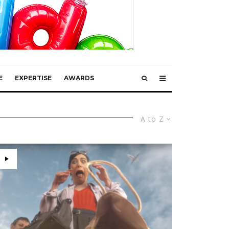
E
EXPERTISE
AWARDS
A to Z