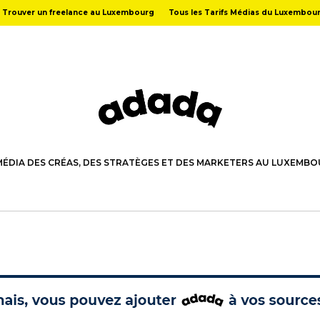
Trouver un freelance au Luxembourg
Tous les Tarifs Médias du Luxembou
MÉDIA DES CRÉAS, DES STRATÈGES ET DES MARKETERS AU LUXEMB