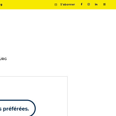
rg
S'abonner
OURG