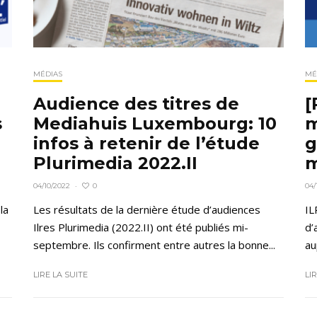
MÉDIAS
MÉ
Audience des titres de
[
s
Mediahuis Luxembourg: 10
m
infos à retenir de l’étude
g
Plurimedia 2022.II
m
0
04/10/2022
·
04/
la
Les résultats de la dernière étude d’audiences
IL
Ilres Plurimedia (2022.II) ont été publiés mi-
d’
septembre. Ils confirment entre autres la bonne...
au
LIRE LA SUITE
LI