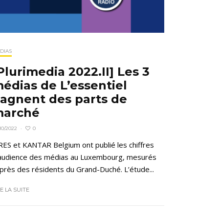
DIAS
Plurimedia 2022.II] Les 3
édias de L’essentiel
agnent des parts de
arché
0
10/2022
·
RES et KANTAR Belgium ont publié les chiffres
audience des médias au Luxembourg, mesurés
près des résidents du Grand-Duché. L’étude...
RE LA SUITE