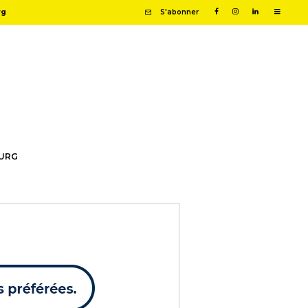
rg
S'abonner
OURG