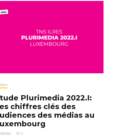
UDES
tude Plurimedia 2022.I:
es chiffres clés des
udiences des médias au
uxembourg
0
03/2022
·