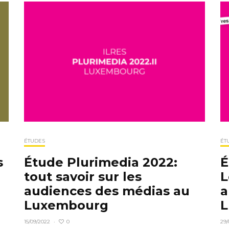
ÉTUDES
ÉT
s
Étude Plurimedia 2022:
É
tout savoir sur les
L
audiences des médias au
a
Luxembourg
L
0
15/09/2022
·
29/