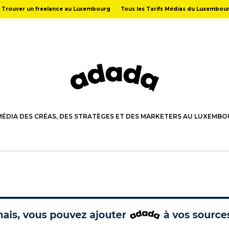
Trouver un freelance au Luxembourg
Tous les Tarifs Médias du Luxembou
MÉDIA DES CRÉAS, DES STRATÈGES ET DES MARKETERS AU LUXEMB