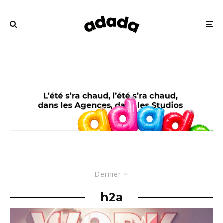
Dernier
h2a