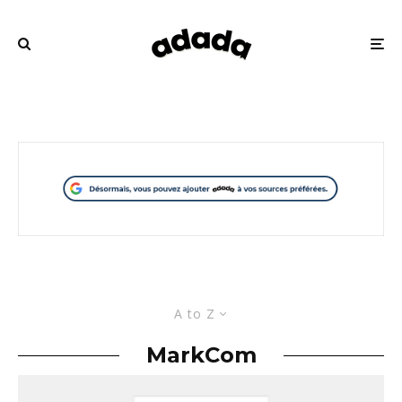
A to Z
MarkCom