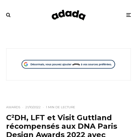
AWARDS
·
21/10/2022
·
1 MIN DE LECTURE
C²DH, LFT et Visit Guttland
récompensés aux DNA Paris
Design Awards 2022 avec