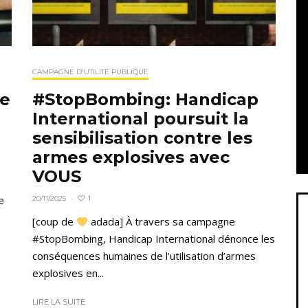
CAMPAGNE D'UTILITÉ PUBLIQUE
le
#StopBombing: Handicap
International poursuit la
sensibilisation contre les
armes explosives avec
VOUS
e
1
20/11/2025
·
[coup de
adada] À travers sa campagne
#StopBombing, Handicap International dénonce les
conséquences humaines de l’utilisation d’armes
explosives en...
LIRE LA SUITE