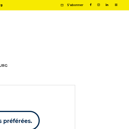
rg
S'abonner
OURG