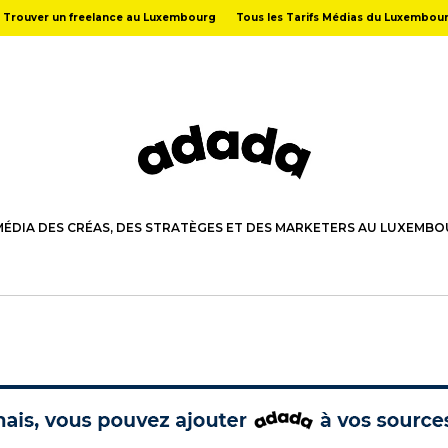
Trouver un freelance au Luxembourg
Tous les Tarifs Médias du Luxembou
MÉDIA DES CRÉAS, DES STRATÈGES ET DES MARKETERS AU LUXEMB